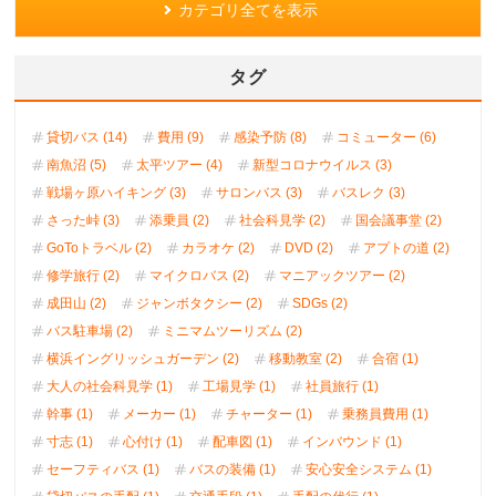
カテゴリ全てを表示
タグ
貸切バス (14)
費用 (9)
感染予防 (8)
コミューター (6)
南魚沼 (5)
太平ツアー (4)
新型コロナウイルス (3)
戦場ヶ原ハイキング (3)
サロンバス (3)
バスレク (3)
さった峠 (3)
添乗員 (2)
社会科見学 (2)
国会議事堂 (2)
GoToトラベル (2)
カラオケ (2)
DVD (2)
アプトの道 (2)
修学旅行 (2)
マイクロバス (2)
マニアックツアー (2)
成田山 (2)
ジャンボタクシー (2)
SDGs (2)
バス駐車場 (2)
ミニマムツーリズム (2)
横浜イングリッシュガーデン (2)
移動教室 (2)
合宿 (1)
大人の社会科見学 (1)
工場見学 (1)
社員旅行 (1)
幹事 (1)
メーカー (1)
チャーター (1)
乗務員費用 (1)
寸志 (1)
心付け (1)
配車図 (1)
インバウンド (1)
セーフティバス (1)
バスの装備 (1)
安心安全システム (1)