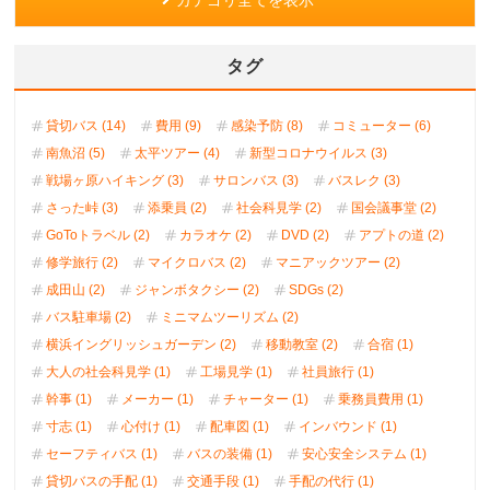
カテゴリ全てを表示
タグ
貸切バス (14)
費用 (9)
感染予防 (8)
コミューター (6)
南魚沼 (5)
太平ツアー (4)
新型コロナウイルス (3)
戦場ヶ原ハイキング (3)
サロンバス (3)
バスレク (3)
さった峠 (3)
添乗員 (2)
社会科見学 (2)
国会議事堂 (2)
GoToトラベル (2)
カラオケ (2)
DVD (2)
アプトの道 (2)
修学旅行 (2)
マイクロバス (2)
マニアックツアー (2)
成田山 (2)
ジャンボタクシー (2)
SDGs (2)
バス駐車場 (2)
ミニマムツーリズム (2)
横浜イングリッシュガーデン (2)
移動教室 (2)
合宿 (1)
大人の社会科見学 (1)
工場見学 (1)
社員旅行 (1)
幹事 (1)
メーカー (1)
チャーター (1)
乗務員費用 (1)
寸志 (1)
心付け (1)
配車図 (1)
インバウンド (1)
セーフティバス (1)
バスの装備 (1)
安心安全システム (1)
貸切バスの手配 (1)
交通手段 (1)
手配の代行 (1)