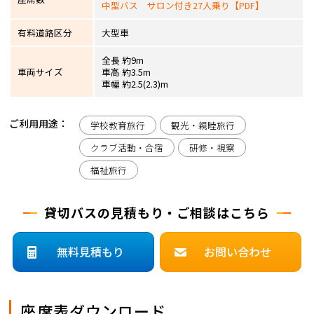
中型バス サロン付き27人乗り【PDF】
有料道路区分
大型車
全長 約9m
車両サイズ
車高 約3.5m
車幅 約2.5(2.3)m
ご利用用途：
学校教育旅行
観光・親睦旅行
クラブ活動・合宿
研修・視察
福祉旅行
貸切バスの見積もり・ご相談はこちら
無料見積もり
お問い合わせ
座席表ダウンロード