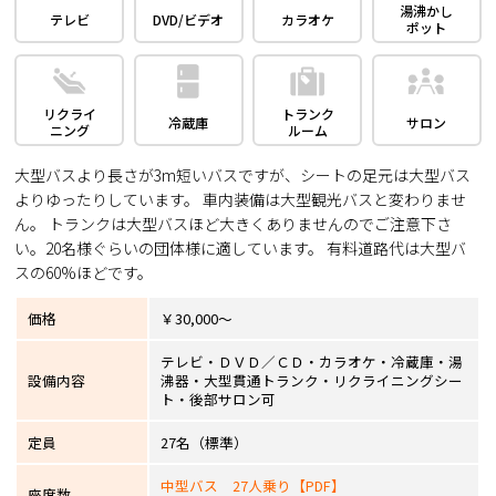
湯沸かし
テレビ
DVD/ビデオ
カラオケ
ポット
リクライ
トランク
冷蔵庫
サロン
ニング
ルーム
大型バスより長さが3m短いバスですが、シートの足元は大型バス
よりゆったりしています。 車内装備は大型観光バスと変わりませ
ん。 トランクは大型バスほど大きくありませんのでご注意下さ
い。20名様ぐらいの団体様に適しています。 有料道路代は大型バ
スの60%ほどです。
価格
￥30,000～
テレビ・ＤＶＤ／ＣＤ・カラオケ・冷蔵庫・湯
設備内容
沸器・大型貫通トランク・リクライニングシー
ト・後部サロン可
定員
27名（標準）
中型バス 27人乗り【PDF】
座席数